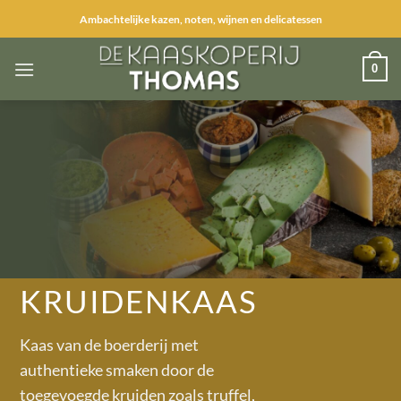
Ga
Ambachtelijke kazen, noten, wijnen en delicatessen
naar
inhoud
0
KRUIDENKAAS
Kaas van de boerderij met
authentieke smaken door de
toegevoegde kruiden zoals truffel,