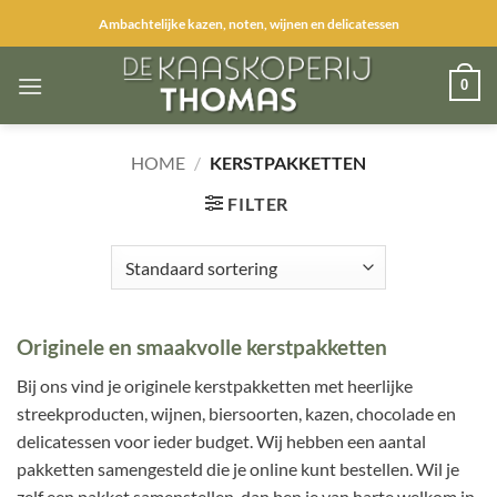
Ga
Ambachtelijke kazen, noten, wijnen en delicatessen
naar
inhoud
0
HOME
/
KERSTPAKKETTEN
FILTER
Originele en smaakvolle kerstpakketten
Bij ons vind je originele kerstpakketten met heerlijke
streekproducten, wijnen, biersoorten, kazen, chocolade en
delicatessen voor ieder budget. Wij hebben een aantal
pakketten samengesteld die je online kunt bestellen. Wil je
zelf een pakket samenstellen, dan ben je van harte welkom in