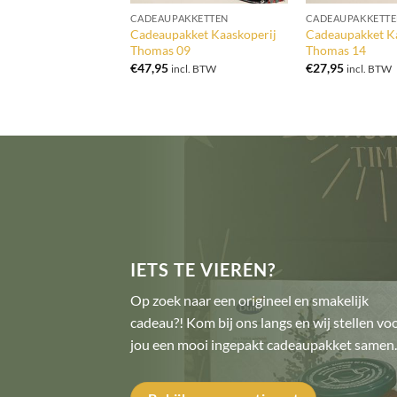
PAKKETTEN
CADEAUPAKKETTEN
CADEAUPAKKETT
akket Kaaskoperij
Cadeaupakket Kaaskoperij
Cadeaupakket Ka
 10
Thomas 09
Thomas 14
€
47,95
€
27,95
incl. BTW
incl. BTW
incl. BTW
IETS TE VIEREN?
Op zoek naar een origineel en smakelijk
cadeau?! Kom bij ons langs en wij stellen vo
jou een mooi ingepakt cadeaupakket samen.